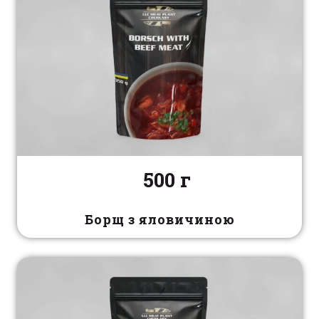
500 г
Борщ з яловичиною