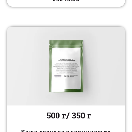
500 г/ 350 г
Каша гречана з свининою та