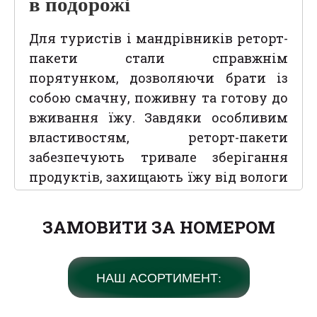
в подорожі
Для туристів і мандрівників реторт-
пакети стали справжнім
порятунком, дозволяючи брати із
собою смачну, поживну та готову до
вживання їжу. Завдяки особливим
властивостям, реторт-пакети
забезпечують тривале зберігання
продуктів, захищають їжу від вологи
та сторонніх запахів, що дуже зручно
для подорожей і походів.
ЗАМОВИТИ ЗА НОМЕРОМ
Переваги реторт-пакетів
для туризму
НАШ АСОРТИМЕНТ:
Реторт-пакети для туризму мають